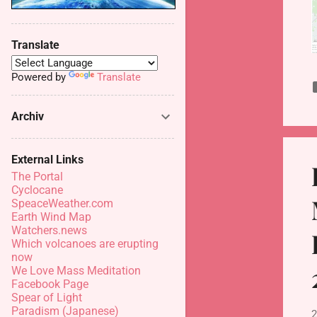
Translate
Powered by
Translate
Archiv
External Links
The Portal
Cyclocane
SpeaceWeather.com
Earth Wind Map
Watchers.news
Which volcanoes are erupting
now
We Love Mass Meditation
Facebook Page
Spear of Light
Paradism (Japanese)
2