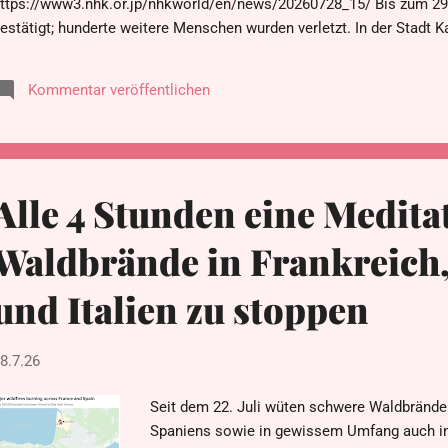
ttps://www3.nhk.or.jp/nhkworld/en/news/20260728_15/ Bis zum 29.
estätigt; hunderte weitere Menschen wurden verletzt. In der Stadt 
ines Einkaufszentrums ein, nachdem der Komplex durch das Erdbeb
chwer beschädigt worden war. Bei dem Vorfall wurden mindestens d
Kommentar veröffentlichen
eitere Menschen sind noch immer im Inneren des Komplexes eing
ttps://www3.nhk.or.jp/nhkworld/en/news/backstories/4982/ Auch ei
apierfabrik stürzte ein, wobei fünf Menschen ums Leben kamen und
erschüttet wurden. In der gesamten Präfektur Kumamoto wurden ru
er...
Alle 4 Stunden eine Medita
Waldbrände in Frankreich
und Italien zu stoppen
8.7.26
Seit dem 22. Juli wüten schwere Waldbränd
Spaniens sowie in gewissem Umfang auch in I