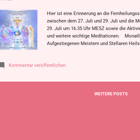
Hier ist eine Erinnerung an die Fernheilung
zwischen dem 27. Juli und 29. Juli und die M
29. Juli um 16.35 Uhr MESZ sowie die Aktivie
und weitere wichtige Meditationen. Monatlic
Aufgestiegenen Meistern und Stellaren Heils
International Golden Age Group und Prepare 
Fernheilungssitzungen an, die Menschen auf 
Kommentar veröffentlichen
inneres Wesen und ihren Geist zu heilen. Dies
kostenlos. https://german.welovemassmedi
fernheilung-mit.html „L'Alchimie des Roses“ 
Livestreams zu den Fernheilungssitzungen 
WEITERE POSTS
finden die drei internationalen Fernheilungs
Zeiten statt: Erster Tag: Montag , 27....