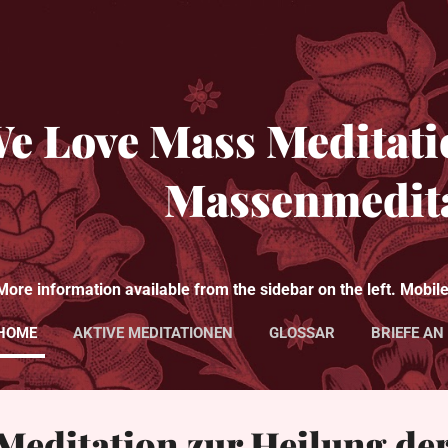
Direkt zum Hauptbereich
e Love Mass Meditatio
Massenmedit
More information available from the sidebar on the left. Mobi
HOME
AKTIVE MEDITATIONEN
GLOSSAR
BRIEFE AN
Meditation zur Heilung de