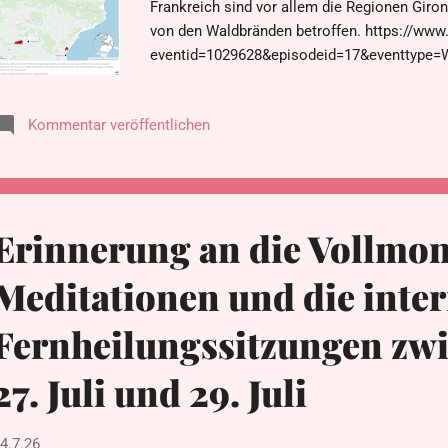
Frankreich sind vor allem die Regionen Giro
von den Waldbränden betroffen. https://www
eventid=1029628&episodeid=17&eventtype=W
Frankreichs über 45.000 Hektar Land verbran
250.000 Menschen und zur Zerstörung von m
Kommentar veröffentlichen
französische Feuerwehrleute kamen bei den
sich um einen der größten Waldbrände seit 
https://www.bbc.co.uk/news/articles/clyj8k
https://www.independent.co.uk/news/world/e
map-b3021927.html Die Waldbrände in Fran
Erinnerung an die Vollmo
hervorgerufen – riesige Feuerwolken, die eig
welche weitere Brände au...
Meditationen und die inte
Fernheilungssitzungen zw
27. Juli und 29. Juli
4.7.26