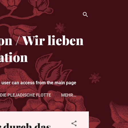
n / Wir lieben
ation
le user can access from the main page
 DIE PLEJADISCHE FLOTTE
MEHR…
r durch das