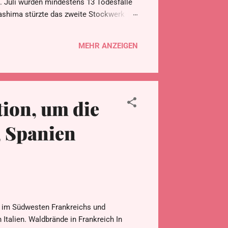
 Juli wurden mindestens 13 Todesfälle
Kashima stürzte das zweite Stockwerk
en und eine anschließende Explosion
rei Todesopfer bestätigt; mehrere
MEHR ANZEIGEN
eschlossen.
n Industrieschornstein einer
 einige weitere unter den Trümmern
nd 260.000 Menschen evakuiert. Aus
tion, um die
, Spanien
e im Südwesten Frankreichs und
talien. Waldbrände in Frankreich In