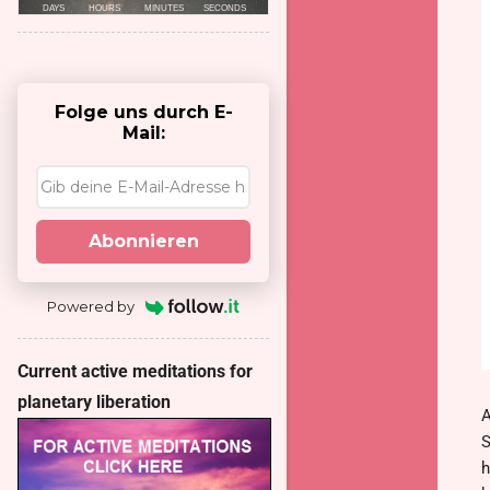
Folge uns durch E-
Mail:
Abonnieren
Powered by
Current active meditations for
planetary liberation
A
S
h