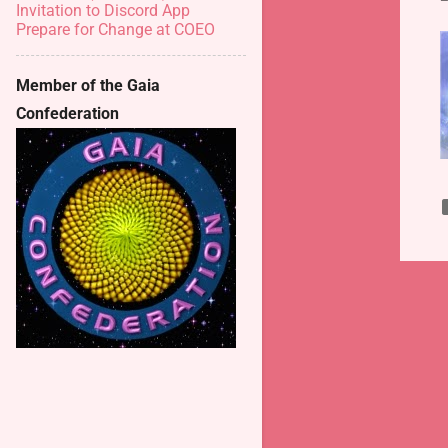
Invitation to Discord App
Prepare for Change at COEO
Member of the Gaia
Confederation