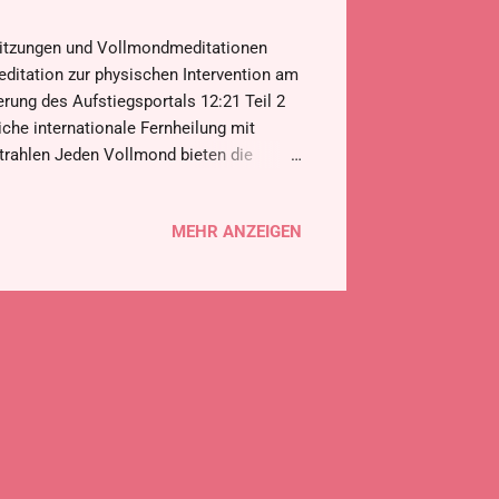
ssitzungen und Vollmondmeditationen
editation zur physischen Intervention am
rung des Aufstiegsportals 12:21 Teil 2
he internationale Fernheilung mit
trahlen Jeden Vollmond bieten die
For Change Japan Official zwei
der ganzen Welt helfen können, ihr
MEHR ANZEIGEN
 ist ein Geschenk für alle und ist
tation.com/2018/08/montaliche-
wird gleichzeitig auch französische
anbieten. Zum bevorstehenden Vollmond
sitzungen zu den unten aufgeführten