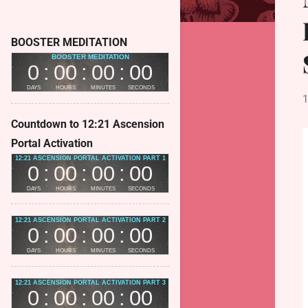
s
t
BOOSTER MEDITATION
s
1
Countdown to 12:21 Ascension
Portal Activation