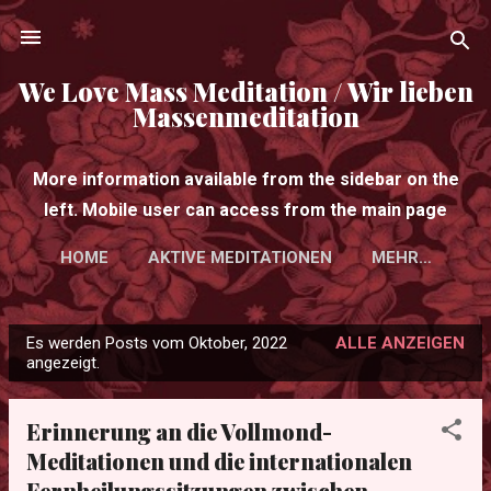
Direkt zum Hauptbereich
We Love Mass Meditation / Wir lieben
Massenmeditation
More information available from the sidebar on the
left. Mobile user can access from the main page
HOME
AKTIVE MEDITATIONEN
MEHR…
Es werden Posts vom Oktober, 2022
ALLE ANZEIGEN
P
angezeigt.
o
s
Erinnerung an die Vollmond-
t
Meditationen und die internationalen
s
Fernheilungssitzungen zwischen