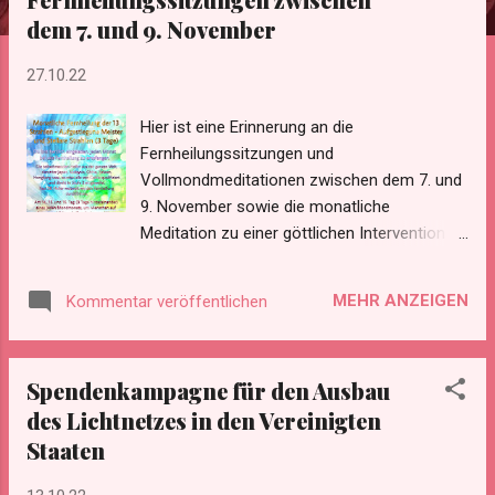
dem 7. und 9. November
27.10.22
Hier ist eine Erinnerung an die
Fernheilungssitzungen und
Vollmondmeditationen zwischen dem 7. und
9. November sowie die monatliche
Meditation zu einer göttlichen Intervention
am 8. November um 12.02 Uhr MEZ.
Monatliche internationale Fernheilung mit
MEHR ANZEIGEN
Kommentar veröffentlichen
Aufgestiegenen Meistern und Stellaren
Heilstrahlen Jeden Vollmond bieten die
International Golden Age Group und Prepare
Spendenkampagne für den Ausbau
For Change Japan Official zwei
des Lichtnetzes in den Vereinigten
Fernheilungssitzungen an, die Menschen auf
Staaten
der ganzen Welt helfen können, ihr inneres
Wesen und ihren Geist zu heilen. Dies ist ein