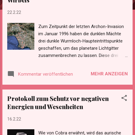
22.2.22
Zum Zeitpunkt der letzten Archon-Invasion
im Januar 1996 haben die dunklen Mächte
drei dunkle Wurmloch-Haupteintrittspunkte
geschaffen, um das planetare Lichtgitter
zusammenbrechen zu lassen. Diese drei
dunklen Wurmloch-Eintrittspunkte waren:
Bukavu, Kivusee, Kongo Ljubljana, Slowenien
MEHR ANZEIGEN
Kommentar veröffentlichen
Santa Monica, Kalifornien, USA Ljubljana und
Santa Monica waren zwei Aufstiegswirbel
mit dem größten Potenzial für den Aufstieg
Protokoll zum Schutz vor negativen
auf planetarer Ebene. Sie wurden von den
Energien und Wesenheiten
dunklen Kräften unterdrückt, damit sie ihre
Herrschaft fortsetzen können.
16.2.22
https://transinformation.net/bericht-ueber-
die-situation-am-15-mai-2019/ Die
Wie von Cobra erwähnt, wird das aurische
Wurmlöcher wurden im Januar 1996 durch