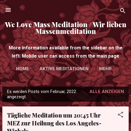
Direkt zum Hauptbereich
We Love Mass Meditation / Wir lieben
Massenmeditation
More information available from the sidebar on the
left. Mobile user can access from the main page
HOME
AKTIVE MEDITATIONEN
MEHR…
Es werden Posts vom Februar, 2022
ALLE ANZEIGEN
P
angezeigt.
o
s
Tägliche Meditation um 20:45 Uhr
t
MEZ zur Heilung des Los Angeles-
s
Wirbels