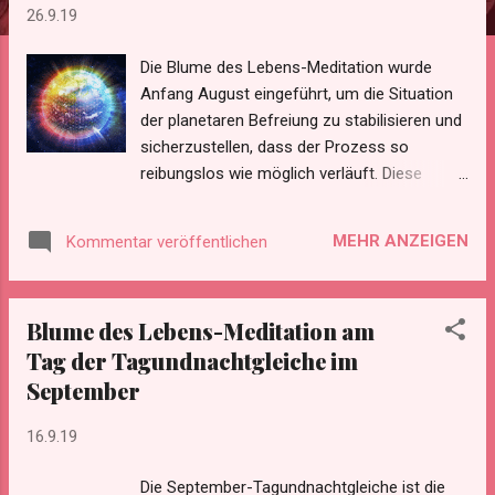
26.9.19
Die Blume des Lebens-Meditation wurde
Anfang August eingeführt, um die Situation
der planetaren Befreiung zu stabilisieren und
sicherzustellen, dass der Prozess so
reibungslos wie möglich verläuft. Diese
Meditation wird als effektiv bezeichnet.
https://german.welovemassmeditation.com/
MEHR ANZEIGEN
Kommentar veröffentlichen
2019/07/aktualisierung-der-
meditationen.html
https://transinformation.net/cobra-eine-
Blume des Lebens-Meditation am
kurze-nachricht-an-die-
Tag der Tagundnachtgleiche im
oberflaechenbevoelkerung/
September
https://german.welovemassmeditation.com/
2021/03/warum-brauchen-wir-die-blume-
16.9.19
des-lebens.html Besonderer Dank gilt der
International Golden Age Group für die
Die September-Tagundnachtgleiche ist die
Erstellung dieses Gifs. Derzeit findet täglich