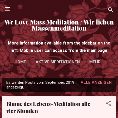
Direkt zum Hauptbereich
We Love Mass Meditation / Wir lieben
Massenmeditation
More information available from the sidebar on the
left. Mobile user can access from the main page
HOME
AKTIVE MEDITATIONEN
MEHR…
Es werden Posts vom September, 2019
ALLE ANZEIGEN
P
angezeigt.
o
s
Blume des Lebens-Meditation alle
t
vier Stunden
s