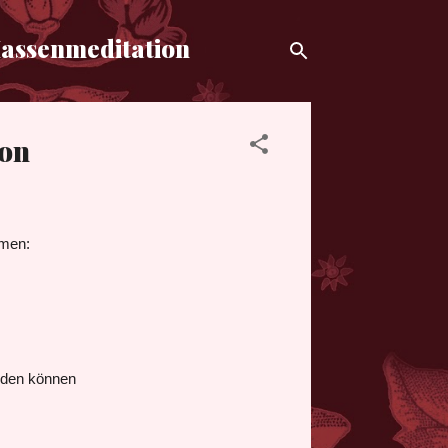
Massenmeditation
ion
men:
den können