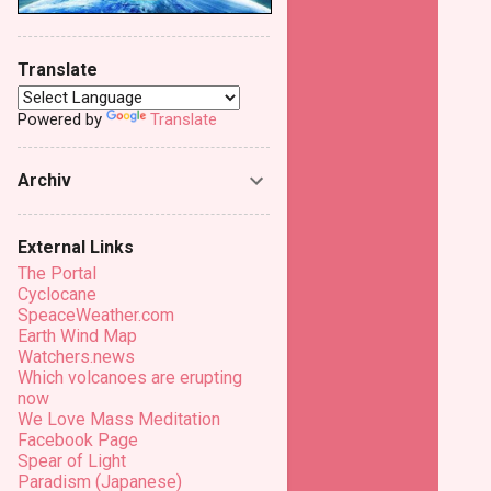
Translate
Powered by
Translate
Archiv
External Links
The Portal
Cyclocane
SpeaceWeather.com
Earth Wind Map
Watchers.news
Which volcanoes are erupting
now
We Love Mass Meditation
Facebook Page
Spear of Light
Paradism (Japanese)