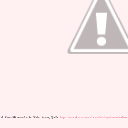
ild:
Kurashiki
versunken im Süden
Japans
; Quelle:
https://news.sky.com/story/japan-flooding-dozens-dead-as-to