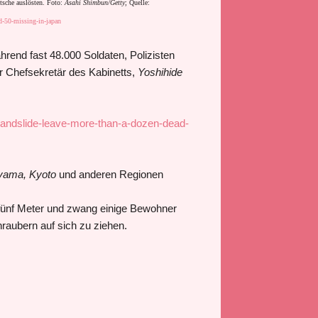
tsche auslösten. Foto:
Asahi Shimbun/Getty
; Quelle:
d-50-missing-in-japan
rend fast 48.000 Soldaten, Polizisten
r Chefsekretär des Kabinetts,
Yoshihide
-landslide-leave-more-than-a-dozen-dead-
yama, Kyoto
und anderen Regionen
 fünf Meter und zwang einige Bewohner
aubern auf sich zu ziehen.