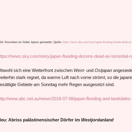
ild: Einwohner im Süden
Japans
gestrandet; Quelle:
https://news.sky.com/story/japan-flooding-dozens-dead-as-t
ttps://news.sky.com/story/japan-flooding-dozens-dead-as-torrential-r
bwohl sich eine Wetterfront zwischen
West
- und
Ostjapan
angesiedel
eiterhin stark regnet, da warme Luft nach vorne strömt, so die japan
esättigte Gebiete am Sonntag mehr Regen ausgesetzt sind.
ttp://www.abc.net.au/news/2018-07-08/japan-flooding-and-landslides-
eu: Abriss palästinensischer Dörfer im
Westjordanland