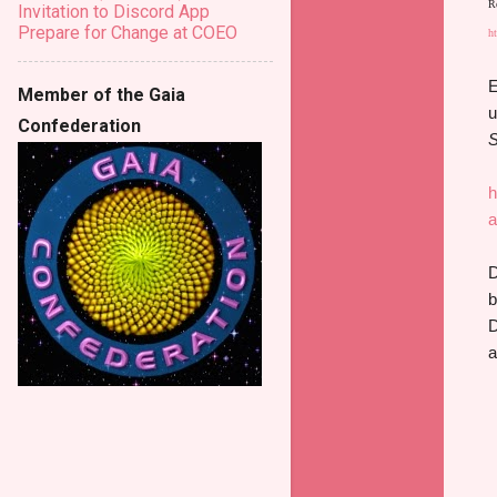
R
Invitation to Discord App
Prepare for Change at COEO
ht
E
Member of the Gaia
u
Confederation
S
h
a
D
b
D
a