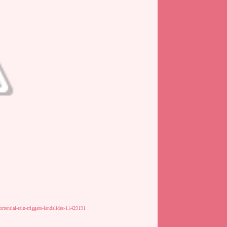
rrential-rain-triggers-landslides-11429191