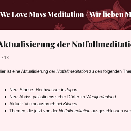
Direkt zum Hauptbereich
We Love Mass Meditation / Wir lieben 
Aktualisierung der Notfallmeditat
.7.18
ier ist eine Aktualisierung der
Notfallmeditation
zu den folgenden The
Neu: Starkes Hochwasser in
Japan
Neu: Abriss palästinensischer Dörfer im
Westjordanland
Aktuell: Vulkanausbruch bei
Kilauea
Themen, die jetzt von der
Notfallmeditation
ausgeschlossen wer