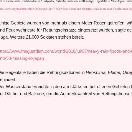
etter suchen nach Überlebenden in
Kitakyushu, Fukuoka
, nachdem sintflutartige Regenfälle in West-
Japan
Erdru
tps://www.theguardian.com/world/2018/jul/07/heavy-rain-floods-and-landslide-leave-more-than-a-dozen-dead-an
inige Gebiete wurden von mehr als einem Meter Regen getroffen, wäh
nd Feuerwehrleute für Rettungseinsätze eingesetzt wurden, sagte de
uga
. Weitere 21.000 Soldaten stehen bereit.
ttps://www.theguardian.com/world/2018/jul/07/heavy-rain-floods-and
nd-50-missing-in-japan
ie Regenfälle haben die Rettungsaktionen in
Hiroshima, Ehime, Oka
ehindert.
er Wasserstand erreichte in den am stärksten betroffenen Gebieten
uf Dächer und Balkone, um die Aufmerksamkeit von Rettungshubschr