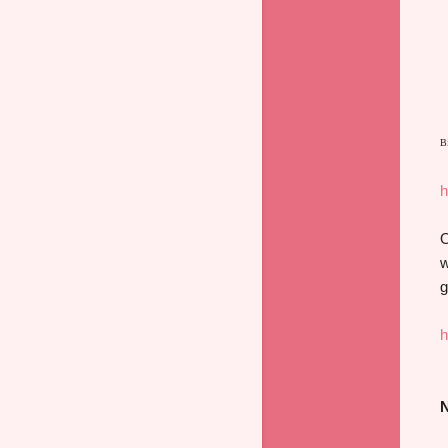
B
h
O
w
g
h
N