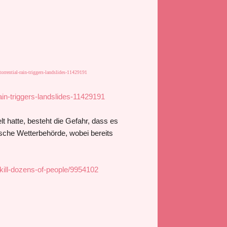
orrential-rain-triggers-landslides-11429191
ain-triggers-landslides-11429191
t hatte, besteht die Gefahr, dass es
ische Wetterbehörde, wobei bereits
kill-dozens-of-people/9954102