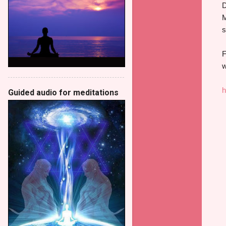
D
M
s
F
w
h
Guided audio for meditations