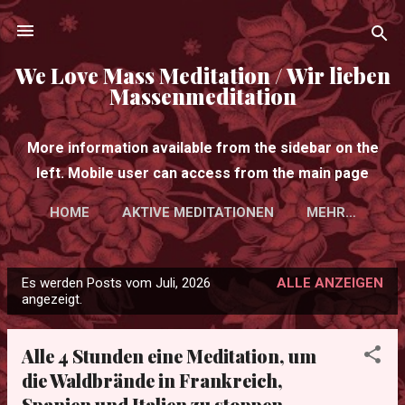
Direkt zum Hauptbereich
We Love Mass Meditation / Wir lieben
Massenmeditation
More information available from the sidebar on the
left. Mobile user can access from the main page
HOME
AKTIVE MEDITATIONEN
MEHR…
Es werden Posts vom Juli, 2026
ALLE ANZEIGEN
P
angezeigt.
o
s
Alle 4 Stunden eine Meditation, um
t
die Waldbrände in Frankreich,
s
Spanien und Italien zu stoppen