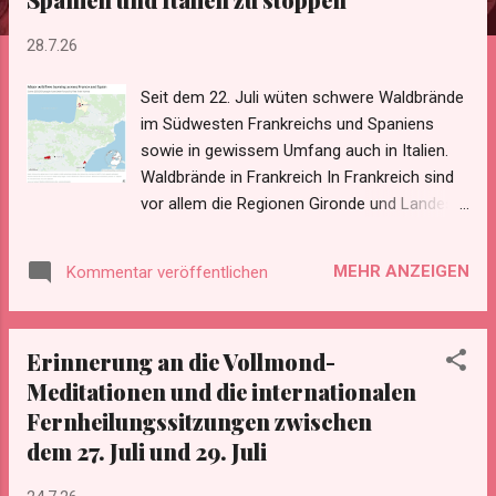
28.7.26
Seit dem 22. Juli wüten schwere Waldbrände
im Südwesten Frankreichs und Spaniens
sowie in gewissem Umfang auch in Italien.
Waldbrände in Frankreich In Frankreich sind
vor allem die Regionen Gironde und Landes
in der Nähe von Bordeaux von den
Waldbränden betroffen.
MEHR ANZEIGEN
Kommentar veröffentlichen
https://www.gdacs.org/report.aspx?
eventid=1029628&episodeid=17&eventtype=
WF Bis zum 25. Juli waren im Südwesten
Erinnerung an die Vollmond-
Frankreichs über 45.000 Hektar Land
Meditationen und die internationalen
verbrannt, was zur Evakuierung von mehr als
Fernheilungssitzungen zwischen
250.000 Menschen und zur Zerstörung von
mindestens 100 Gebäuden führte. Zwei
dem 27. Juli und 29. Juli
französische Feuerwehrleute kamen bei den
Bränden ums Leben. Damit handelt es sich