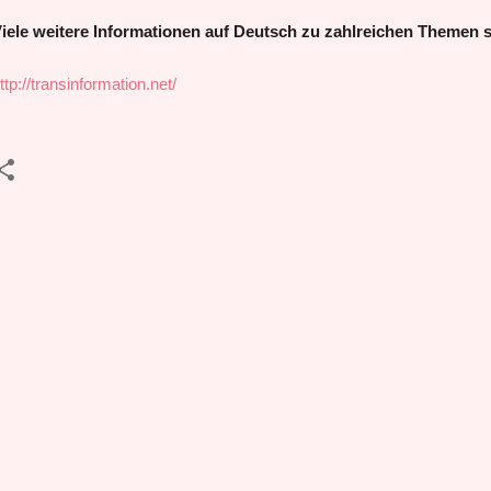
iele
weitere Informationen auf Deutsch zu zahlreichen Themen si
ttp://transinformation.net/
K
o
m
m
e
n
t
a
r