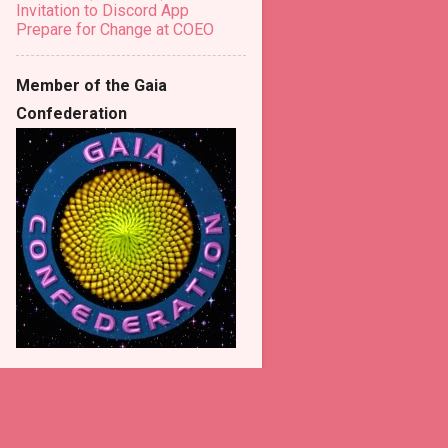
Invitation to Discord App
Prepare for Change at COEO
Member of the Gaia
Confederation