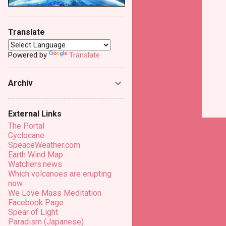
Translate
Powered by
Translate
Archiv
External Links
The Portal
Cyclocane
SpeaceWeather.com
Earth Wind Map
Watchers.news
Which volcanoes are erupting
now
We Love Mass Meditation
Facebook Page
Spear of Light
Paradism (Japanese)