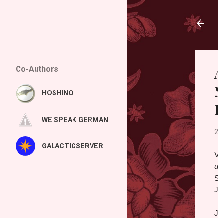
Co-Authors
HOSHINO
WE SPEAK GERMAN
2
GALACTICSERVER
V
u
S
J
J