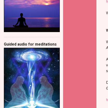
h
W
W
W
Guided audio for meditations
A
A
v
s
D
G
h