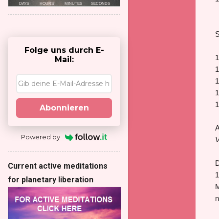
S
Folge uns durch E-
1
Mail:
1
1
1
1
Abonnieren
A
Powered by
V
Current active meditations
1
for planetary liberation
M
n