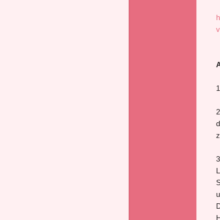
h
v
A
1
2
d
z
3
L
S
u
D
H