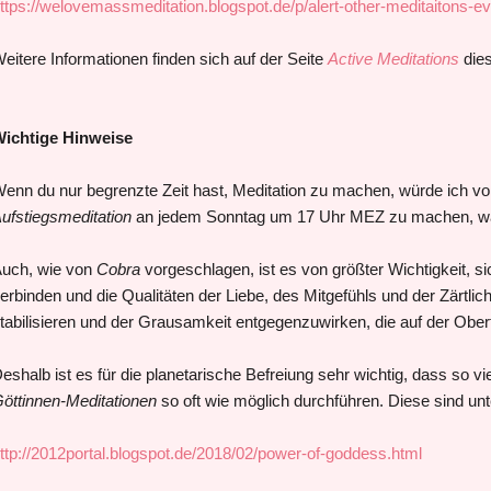
ttps://welovemassmeditation.blogspot.de/p/alert-other-meditaitons-e
eitere Informationen finden sich auf der Seite
Active Meditations
dies
ichtige Hinweise
enn du nur begrenzte Zeit hast, Meditation zu machen, würde ich vo
ufstiegsmeditation
an jedem Sonntag um 17 Uhr MEZ zu machen, 
uch, wie von
Cobra
vorgeschlagen, ist es von größter Wichtigkeit, s
erbinden und die Qualitäten der Liebe, des Mitgefühls und der Zärtli
tabilisieren und der Grausamkeit entgegenzuwirken, die auf der Oberfl
eshalb ist es für die planetarische Befreiung sehr wichtig, dass so 
öttinnen-Meditationen
so oft wie möglich durchführen. Diese sind un
ttp://2012portal.blogspot.de/2018/02/power-of-goddess.html