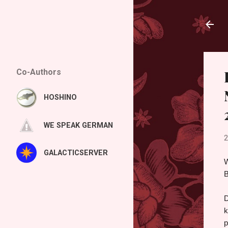
Co-Authors
HOSHINO
WE SPEAK GERMAN
2
GALACTICSERVER
W
B
D
k
p