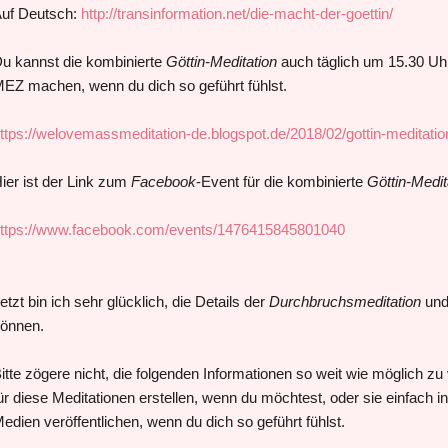
uf Deutsch:
http://transinformation.net/die-macht-der-goettin/
u kannst die kombinierte
Göttin-Meditation
auch täglich um 15.30 U
EZ machen, wenn du dich so geführt fühlst.
ttps://welovemassmeditation-de.blogspot.de/2018/02/gottin-meditatio
ier ist der Link zum
Facebook
-Event für die kombinierte
Göttin-Medit
ttps://www.facebook.com/events/1476415845801040
etzt bin ich sehr glücklich, die Details der
Durchbruchsmeditation
und
önnen.
itte zögere nicht, die folgenden Informationen so weit wie möglich z
ür diese Meditationen erstellen, wenn du möchtest, oder sie einfach i
edien veröffentlichen, wenn du dich so geführt fühlst.