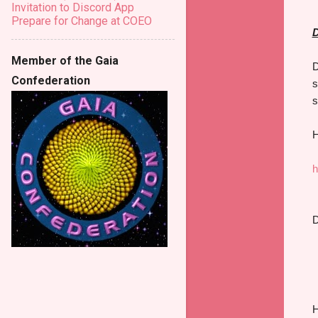
Invitation to Discord App
Prepare for Change at COEO
D
Member of the Gaia
D
Confederation
s
s
H
h
H