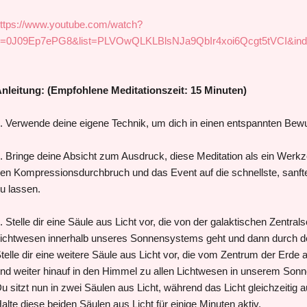
ttps://www.youtube.com/watch?
=0J09Ep7ePG8&list=PLVOwQLKLBlsNJa9QbIr4xoi6Qcgt5tVCI&ind
nleitung: (Empfohlene Meditationszeit: 15 Minuten)
. Verwende deine eigene Technik, um dich in einen entspannten Bew
. Bringe deine Absicht zum Ausdruck, diese Meditation als ein Werk
en Kompressionsdurchbruch und das Event auf die schnellste, sanfte
u lassen.
. Stelle dir eine Säule aus Licht vor, die von der galaktischen Zentral
ichtwesen innerhalb unseres Sonnensystems geht und dann durch de
telle dir eine weitere Säule aus Licht vor, die vom Zentrum der Erde 
nd weiter hinauf in den Himmel zu allen Lichtwesen in unserem Son
u sitzt nun in zwei Säulen aus Licht, während das Licht gleichzeitig a
alte diese beiden Säulen aus Licht für einige Minuten aktiv.