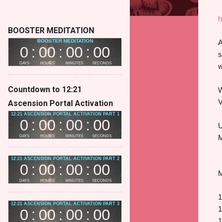
h
BOOSTER MEDITATION
A
s
w
Countdown to 12:21
W
V
Ascension Portal Activation
U
M
M
1
1
1