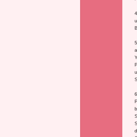
4
u
B
5
a
Y
P
u
S
6
P
b
S
S
d