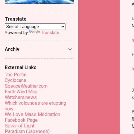
A
D
Translate
M
Powered by
Translate
h
Archiv
H
External Links
h
The Portal
Cyclocane
SpeaceWeather.com
J
Earth Wind Map
Watchers.news
k
Which volcanoes are erupting
now
B
We Love Mass Meditation
f
Facebook Page
Spear of Light
M
Paradism (Japanese)