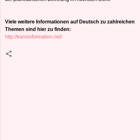
Viele weitere Informationen auf Deutsch zu zahlreichen
Themen sind hier zu finden:
http://transinformation.net/
K
o
m
m
e
n
t
a
r