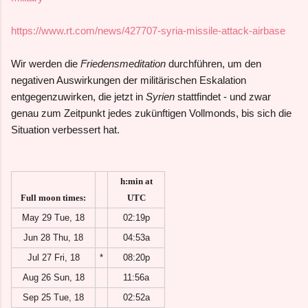
https://www.rt.com/news/427707-syria-missile-attack-airbase
Wir werden die
Friedensmeditation
durchführen, um den
negativen Auswirkungen der militärischen Eskalation
entgegenzuwirken, die jetzt in
Syrien
stattfindet - und zwar
genau zum Zeitpunkt jedes zukünftigen Vollmonds, bis sich die
Situation verbessert hat.
h:min at
Full moon times:
UTC
May 29 Tue, 18
02:19p
Jun 28 Thu, 18
04:53a
Jul 27 Fri, 18
*
08:20p
Aug 26 Sun, 18
11:56a
Sep 25 Tue, 18
02:52a