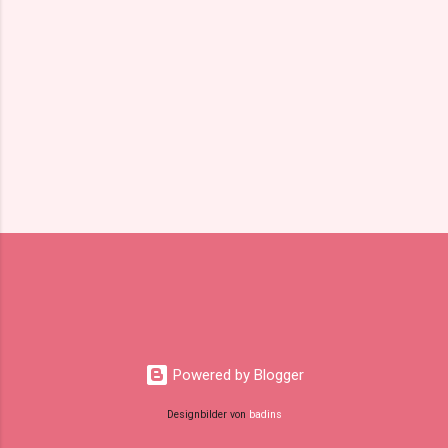
e
Powered by Blogger
Designbilder von
badins