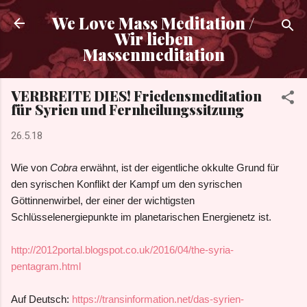
Direkt zum Hauptbereich
We Love Mass Meditation /
Wir lieben
Massenmeditation
VERBREITE DIES! Friedensmeditation
für Syrien und Fernheilungssitzung
26.5.18
Wie von
Cobra
erwähnt, ist der eigentliche okkulte Grund für
den syrischen Konflikt der Kampf um den syrischen
Göttinnenwirbel, der einer der wichtigsten
Schlüsselenergiepunkte im planetarischen Energienetz ist.
http://2012portal.blogspot.co.uk/2016/04/the-syria-
pentagram.html
Auf Deutsch:
https://transinformation.net/das-syrien-