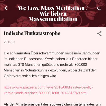
Direkt zum Hauptbereich
We Love Mass Meditation /
Wir lieben
Massenmeditation
Indische Flutkatastrophe
20.8.18
Die schlimmsten Überschwemmungen seit einem Jahrhundert
im indischen Bundesstaat
Kerala
haben laut Behörden bisher
mehr als 370 Menschen getötet und mehr als 800.000
Menschen in Notunterkünfte gezwungen, wobei die Zahl der
Opfer voraussichtlich steigen wird.
https://www.aljazeera.com/news/2018/08/disaster-deadly-
kerala-floods-displace-800000-180819142342769.html
Als der Ministerpräsident des südwestlichen Küstenstaates um