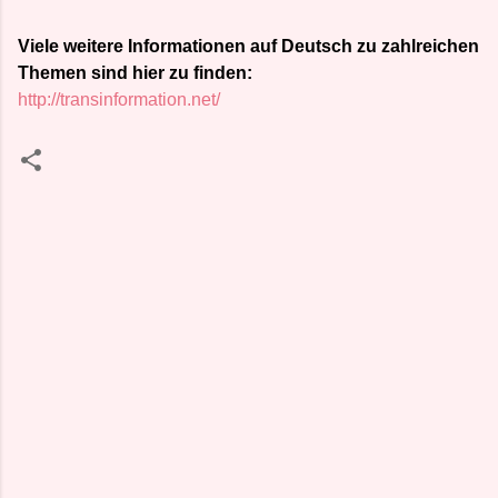
Viele weitere Informationen auf Deutsch zu zahlreichen
Themen sind hier zu finden:
http://transinformation.net/
K
o
m
m
e
n
t
a
r
e