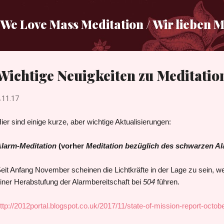
Direkt zum Hauptbereich
We Love Mass Meditation / Wir lieben 
Wichtige Neuigkeiten zu Meditatio
.11.17
ier sind einige kurze, aber wichtige Aktualisierungen:
larm-Meditation
(vorher
Meditation bezüglich des schwarzen A
eit Anfang November scheinen die Lichtkräfte in der Lage zu sein, w
iner Herabstufung der Alarmbereitschaft bei
504
führen.
ttp://2012portal.blogspot.co.uk/2017/11/state-of-mission-report-octob