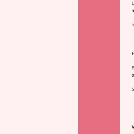
U
n
h
B
t
S
V