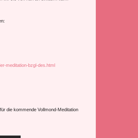
en:
er-meditation-bzgl-des.html
für die kommende Vollmond-Meditation