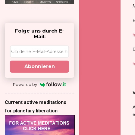
M
E
Folge uns durch E-
h
Mail:
D
h
Abonnieren
Powered by
V
Current active meditations
A
for planetary liberation
e