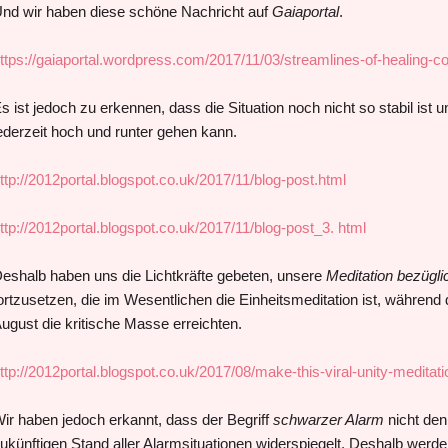
nd wir haben diese schöne Nachricht auf
Gaiaportal
.
ttps://gaiaportal.wordpress.com/2017/11/03/streamlines-of-healing-co
s ist jedoch zu erkennen, dass die Situation noch nicht so stabil ist
ederzeit hoch und runter gehen kann.
ttp://2012portal.blogspot.co.uk/2017/11/blog-post.html
ttp://2012portal.blogspot.co.uk/2017/11/blog-post_3. html
eshalb haben uns die Lichtkräfte gebeten, unsere
Meditation bezügl
ortzusetzen, die im Wesentlichen die Einheitsmeditation ist, während 
ugust die kritische Masse erreichten.
ttp://2012portal.blogspot.co.uk/2017/08/make-this-viral-unity-meditati
ir haben jedoch erkannt, dass der Begriff
schwarzer Alarm
nicht den
ukünftigen Stand aller Alarmsituationen widerspiegelt. Deshalb werde