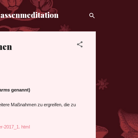
Massenmeditation
nen
larms
genannt)
eitere Maßnahmen zu ergreifen, die zu
er-2017_1. html