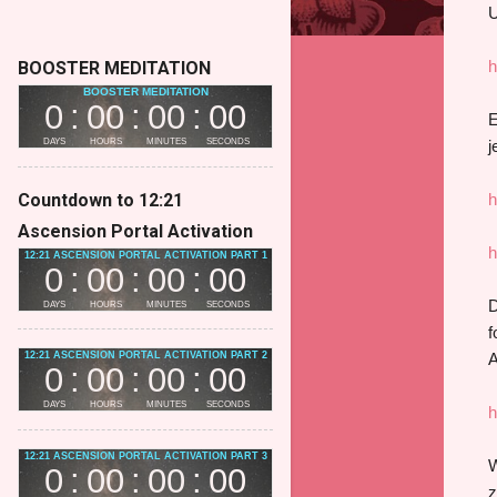
U
h
BOOSTER MEDITATION
E
j
Countdown to 12:21
h
Ascension Portal Activation
h
D
f
A
h
W
z