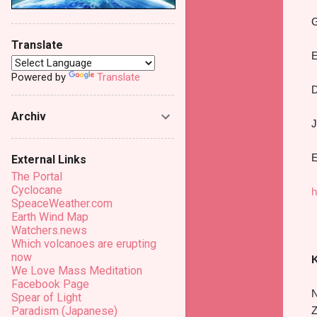
G
Translate
E
Powered by
Translate
D
Archiv
J
E
External Links
The Portal
Cyclocane
h
SpeaceWeather.com
Earth Wind Map
Watchers.news
Which volcanoes are erupting
now
K
We Love Mass Meditation
Facebook Page
N
Spear of Light
Z
Paradism (Japanese)