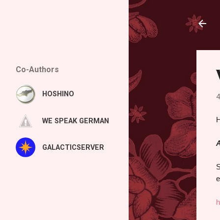
Co-Authors
HOSHINO
4
H
WE SPEAK GERMAN
A
GALACTICSERVER
S
e
h