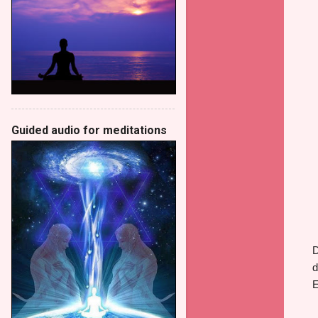
Guided audio for meditations
D
d
E