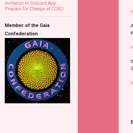
Invitation to Discord App
Prepare for Change at COEO
h
Member of the Gaia
A
K
Confederation
h
W
S
h