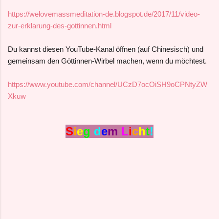
https://welovemassmeditation-de.blogspot.de/2017/11/video-
zur-erklarung-des-gottinnen.html
Du kannst diesen YouTube-Kanal öffnen (auf Chinesisch) und
gemeinsam den Göttinnen-Wirbel machen, wenn du möchtest.
https://www.youtube.com/channel/UCzD7ocOiSH9oCPNtyZW
Xkuw
S
i
e
g
d
e
m
L
i
c
h
t
!