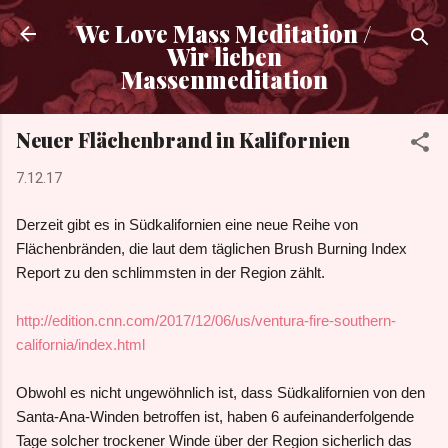
Direkt zum Hauptbereich
We Love Mass Meditation /
Wir lieben
Massenmeditation
Neuer Flächenbrand in Kalifornien
7.12.17
Derzeit gibt es in Südkalifornien eine neue Reihe von
Flächenbränden, die laut dem täglichen Brush Burning Index
Report zu den schlimmsten in der Region zählt.
http://edition.cnn.com/2017/12/06/us/ventura-fire-southern-
california/index.html
Obwohl es nicht ungewöhnlich ist, dass Südkalifornien von den
Santa-Ana-Winden betroffen ist, haben 6 aufeinanderfolgende
Tage solcher trockener Winde über der Region sicherlich das