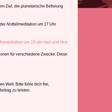
m Ziel, die planetarische Befreiung
der
Notfallmeditation
um 17 Uhr
chsmeditation-um-15-uhr-mez-und.html
ionen für verschiedene Zwecke. Diese
n Welt. Bitte fühle dich frei,
itrag zu leisten: