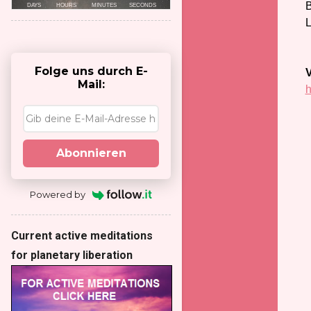
B
L
Folge uns durch E-
V
Mail:
h
Abonnieren
Powered by
Current active meditations
for planetary liberation