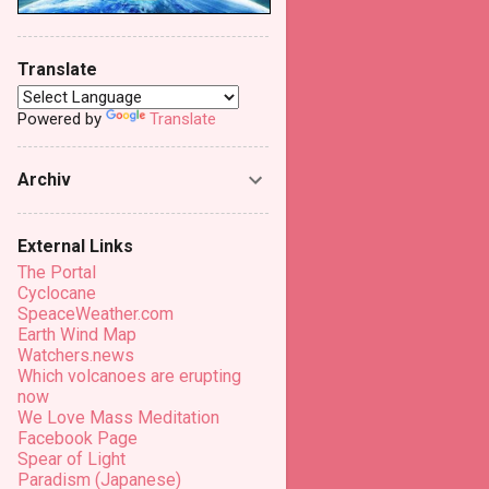
Translate
Powered by
Translate
Archiv
External Links
The Portal
Cyclocane
SpeaceWeather.com
Earth Wind Map
Watchers.news
Which volcanoes are erupting
now
We Love Mass Meditation
Facebook Page
Spear of Light
Paradism (Japanese)