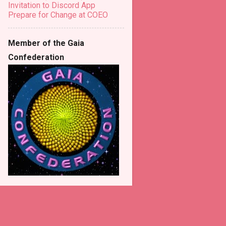
Invitation to Discord App
Prepare for Change at COEO
Member of the Gaia
Confederation