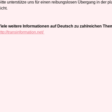
itte unterstütze uns für einen reibungslosen Übergang in der p
icht.
iele weitere Informationen auf Deutsch zu zahlreichen Them
ttp://transinformation.net/
K
o
m
m
e
n
t
a