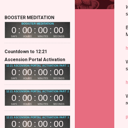
W
s
BOOSTER MEDITATION
B
M
h
Countdown to 12:21
Ascension Portal Activation
W
s
h
W
r