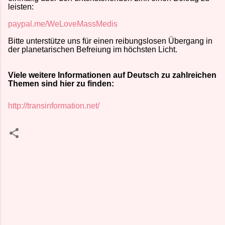
leisten:
paypal.me/WeLoveMassMedis
Bitte unterstütze uns für einen reibungslosen Übergang in
der planetarischen Befreiung im höchsten Licht.
Viele weitere Informationen auf Deutsch zu zahlreichen
Themen sind hier zu finden:
http://transinformation.net/
K
o
m
m
e