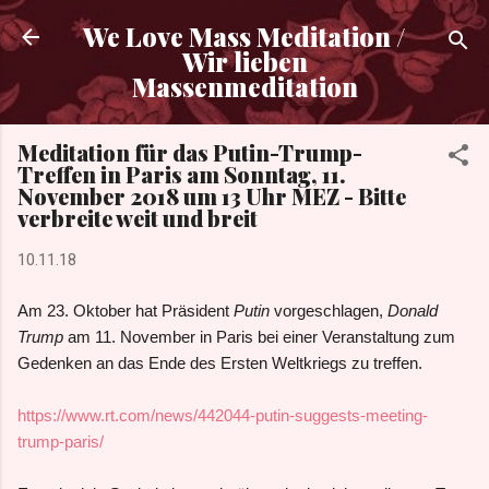
Direkt zum Hauptbereich
We Love Mass Meditation /
Wir lieben
Massenmeditation
Meditation für das Putin-Trump-
Treffen in Paris am Sonntag, 11.
November 2018 um 13 Uhr MEZ - Bitte
verbreite weit und breit
10.11.18
Am 23. Oktober hat Präsident
Putin
vorgeschlagen,
Donald
Trump
am 11. November in Paris bei einer Veranstaltung zum
Gedenken an das Ende des Ersten Weltkriegs zu treffen.
https://www.rt.com/news/442044-putin-suggests-meeting-
trump-paris/