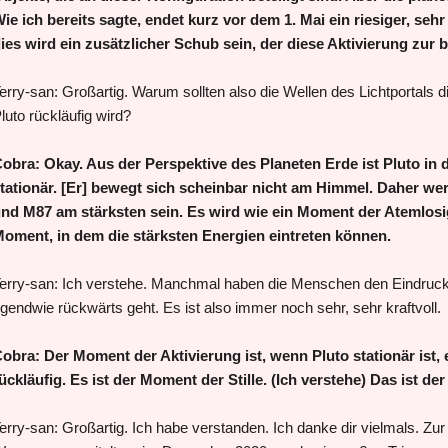
ie ich bereits sagte, endet kurz vor dem 1. Mai ein riesiger, seh
ies wird ein zusätzlicher Schub sein, der diese Aktivierung zur b
erry-san: Großartig. Warum sollten also die Wellen des Lichtportals d
luto rückläufig wird?
obra: Okay. Aus der Perspektive des Planeten Erde ist Pluto in 
tationär. [Er] bewegt sich scheinbar nicht am Himmel. Daher we
nd M87 am stärksten sein. Es wird wie ein Moment der Atemlosigk
oment, in dem die stärksten Energien eintreten können.
erry-san: Ich verstehe. Manchmal haben die Menschen den Eindruck,
rgendwie rückwärts geht. Es ist also immer noch sehr, sehr kraftvoll.
obra: Der Moment der Aktivierung ist, wenn Pluto stationär ist, er 
ückläufig. Es ist der Moment der Stille. (Ich verstehe) Das ist de
erry-san: Großartig. Ich habe verstanden. Ich danke dir vielmals. Zur