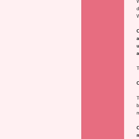
W
d
W
C
a
u
a
T
C
T
b
m
C
m