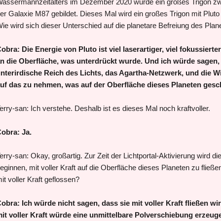
assermannzeitalters im Dezember 2020 wurde ein großes Trigon zwi
er Galaxie M87 gebildet. Dieses Mal wird ein großes Trigon mit Pluto 
ie wird sich dieser Unterschied auf die planetare Befreiung des Pla
obra: Die Energie von Pluto ist viel laserartiger, viel fokussierter
n die Oberfläche, was unterdrückt wurde. Und ich würde sagen, e
nterirdische Reich des Lichts, das Agartha-Netzwerk, und die 
uf das zu nehmen, was auf der Oberfläche dieses Planeten gesch
erry-san: Ich verstehe. Deshalb ist es dieses Mal noch kraftvoller.
obra: Ja.
erry-san: Okay, großartig. Zur Zeit der Lichtportal-Aktivierung wird 
eginnen, mit voller Kraft auf die Oberfläche dieses Planeten zu fließen
it voller Kraft geflossen?
obra: Ich würde nicht sagen, dass sie mit voller Kraft fließen wi
it voller Kraft würde eine unmittelbare Polverschiebung erzeug