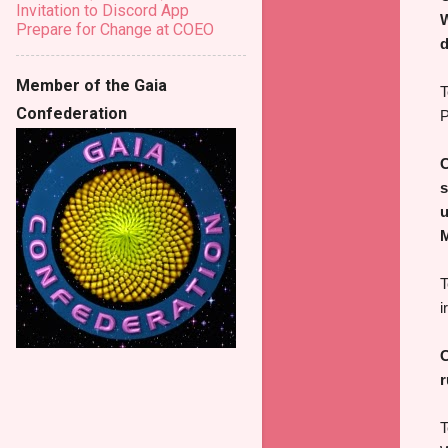
Invitation to Discord App
W
Prepare for Change at COEO
d
Member of the Gaia
T
Confederation
P
C
s
u
M
T
i
C
r
T