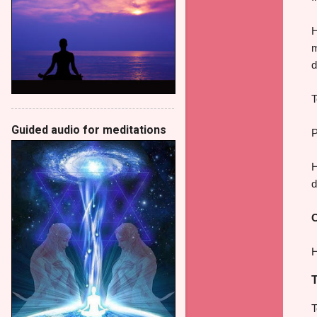
H
m
d
T
Guided audio for meditations
P
H
d
C
H
T
T