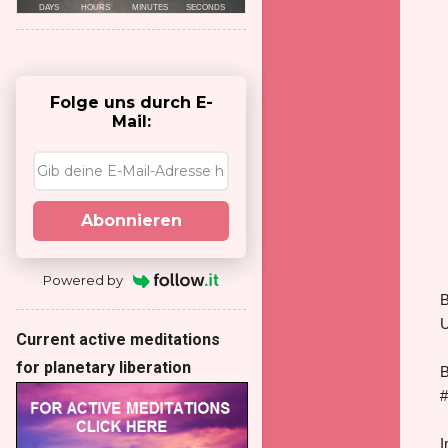
Folge uns durch E-
Mail:
Abonnieren
Powered by
B
U
Current active meditations
for planetary liberation
B
#
I