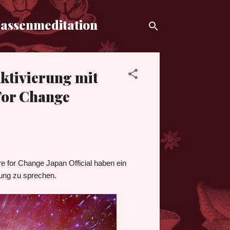
Massenmeditation
ktivierung mit
or Change
e for Change Japan Official haben ein
rung zu sprechen.