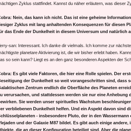
ächtigen Zyklus stattfindet. Kannst du näher erläutern, was dieser Zy
obra: Nein, das kann ich nicht. Das ist eine geheime Information,
iesiger Zyklus mit lang anhaltenden Konsequenzen für diesen Pla
ür das Ende der Dunkelheit in diesem Universum und natürlich a
erry-san: Interessant. Ich danke dir vielmals. Ich komme zur nächst
ächtigste planetare Aktivierung ist, die wir bisher erlebt haben. Kann
as so sein kann? Liegt es an den ganz besonderen Aspekten der Sch
obra: Es gibt viele Faktoren, die hier eine Rolle spielen. Der erste
eseitigung der Dunkelheit so weit vorangeschritten sind, dass
alaktischen Zentrum endlich die Oberfläche des Planeten errei
u verursachen, und stattdessen werden sie nur eine Anhebung d
ewirken. Sie werden unser spirituelles Wachstum beschleunigen
er verbliebenen Dunkelheit helfen. Und ein Aspekt davon sind d
chlüsselplaneten - insbesondere Pluto, der in den Wassermann e
lejaden und der Galaxie M87 bildet. Es gibt auch einige andere
bjekte, die an dieser Konfiguration beteiligt sind. Aber die plane