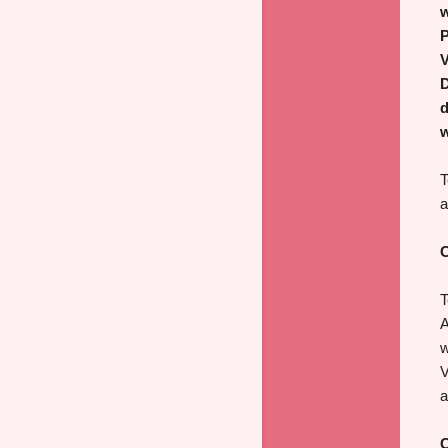
w
P
V
D
d
w
T
a
C
T
A
w
V
a
C