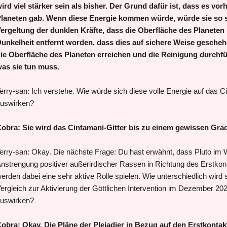
ird viel stärker sein als bisher. Der Grund dafür ist, dass es vor
laneten gab. Wenn diese Energie kommen würde, würde sie so s
ergeltung der dunklen Kräfte, dass die Oberfläche des Planeten n
unkelheit entfernt worden, dass dies auf sichere Weise gescheh
ie Oberfläche des Planeten erreichen und die Reinigung durchfüh
as sie tun muss.
erry-san: Ich verstehe. Wie würde sich diese volle Energie auf das C
uswirken?
obra: Sie wird das Cintamani-Gitter bis zu einem gewissen Grad
erry-san: Okay. Die nächste Frage: Du hast erwähnt, dass Pluto im
nstrengung positiver außerirdischer Rassen in Richtung des Erstkont
erden dabei eine sehr aktive Rolle spielen. Wie unterschiedlich wird s
ergleich zur Aktivierung der Göttlichen Intervention im Dezember 20
uswirken?
obra: Okay. Die Pläne der Plejadier in Bezug auf den Erstkontakt