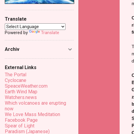
m
C
Translate
r
f
Powered by
Translate
T
Archiv
m
d
External Links
The Portal
C
Cyclocane
B
SpeaceWeather.com
G
Earth Wind Map
z
Watchers.news
Which volcanoes are erupting
b
now
d
We Love Mass Meditation
S
Facebook Page
P
Spear of Light
Paradism (Japanese)
O