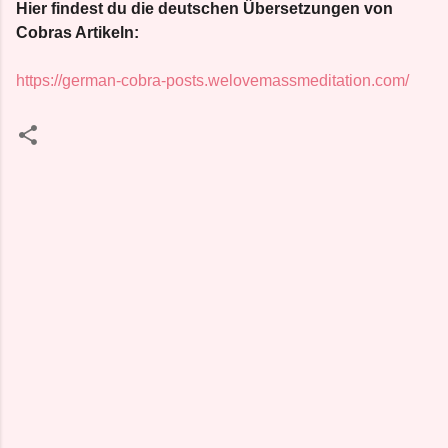
Hier findest du die deutschen Übersetzungen von
Cobras Artikeln:
https://german-cobra-posts.welovemassmeditation.com/
K
o
m
m
e
n
t
a
r
e