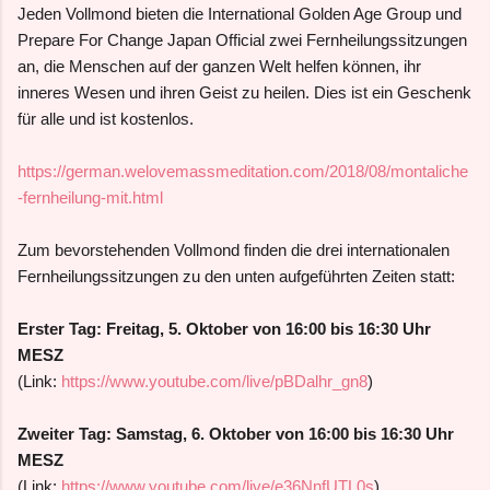
Jeden Vollmond bieten die International Golden Age Group und
Prepare For Change Japan Official zwei Fernheilungssitzungen
an, die Menschen auf der ganzen Welt helfen können, ihr
inneres Wesen und ihren Geist zu heilen. Dies ist ein Geschenk
für alle und ist kostenlos.
https://german.welovemassmeditation.com/2018/08/montaliche
-fernheilung-mit.html
Zum bevorstehenden Vollmond finden die drei internationalen
Fernheilungssitzungen zu den unten aufgeführten Zeiten statt:
Erster Tag:
Freitag
,
5. Oktober
von 16:00 bis 16:30 Uhr
MESZ
(Link:
https://www.youtube.com/live/pBDalhr_gn8
)
Zweiter Tag:
Samstag
, 6.
Oktober
von
16:00 bis 16:30 Uhr
MESZ
(Link:
https://www.youtube.com/live/e36NnfUTL0s
)