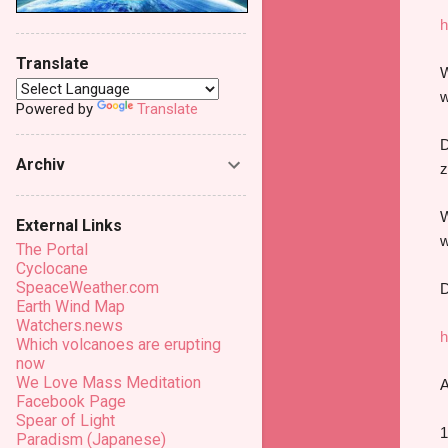
h
Translate
W
w
Powered by
Translate
D
Archiv
z
W
External Links
w
The Portal
Cyclocane
SpeaceWeather.com
D
Earth Wind Map
Watchers.news
h
Which volcanoes are erupting
now
We Love Mass Meditation
A
Facebook Page
Spear of Light
1
Paradism (Japanese)