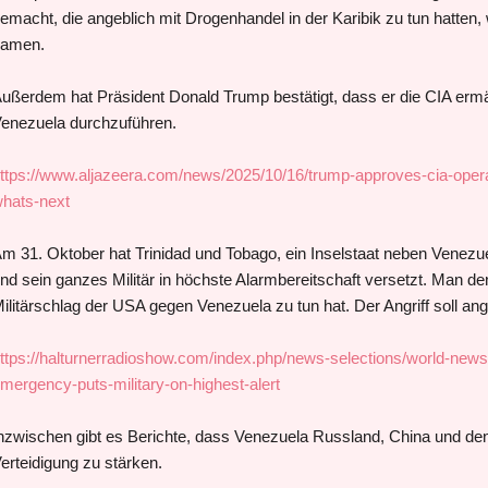
emacht, die angeblich mit Drogenhandel in der Karibik zu tun hatte
amen.
ußerdem hat Präsident Donald Trump bestätigt, dass er die CIA ermä
enezuela durchzuführen.
ttps://www.aljazeera.com/news/2025/10/16/trump-approves-cia-oper
hats-next
m 31. Oktober hat Trinidad und Tobago, ein Inselstaat neben Venezu
nd sein ganzes Militär in höchste Alarmbereitschaft versetzt. Man d
ilitärschlag der USA gegen Venezuela zu tun hat. Der Angriff soll an
ttps://halturnerradioshow.com/index.php/news-selections/world-news/
mergency-puts-military-on-highest-alert
nzwischen gibt es Berichte, dass Venezuela Russland, China und den
erteidigung zu stärken.