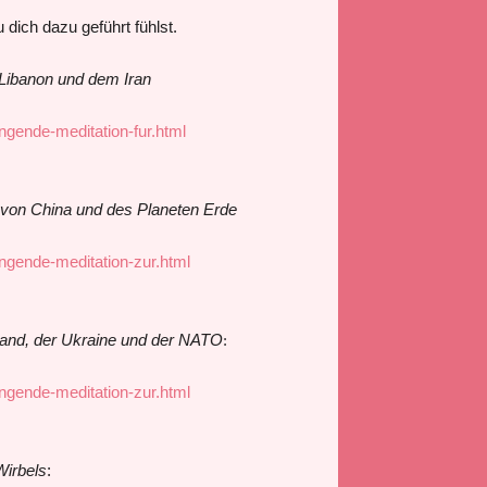
dich dazu geführt fühlst.
 Libanon und dem Iran
ngende-meditation-fur.html
rs von China und des Planeten Erde
ngende-meditation-zur.html
land, der Ukraine und der NATO
:
ngende-meditation-zur.html
Wirbels
: