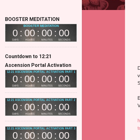
BOOSTER MEDITATION
Countdown to 12:21
Ascension Portal Activation
D
v
S
E
V
h
t