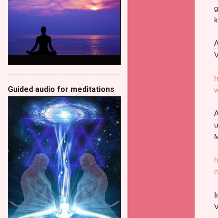
g
k
A
V
h
Guided audio for meditations
w
A
u
M
h
e
I
V