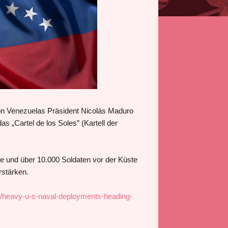
on Venezuelas Präsident Nicolás Maduro
 „Cartel de los Soles” (Kartell der
e und über 10.000 Soldaten vor der Küste
rstärken.
s/heavy-u-s-naval-deployments-heading-