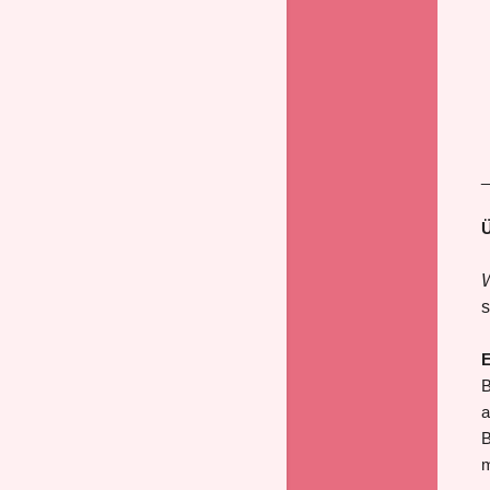
_
Ü
W
s
E
B
a
B
m