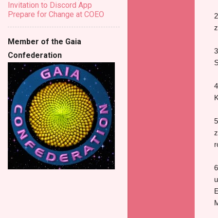
Invitation to Discord App
Prepare for Change at COEO
2
z
Member of the Gaia
3
Confederation
S
4
K
5
z
r
6
u
E
M