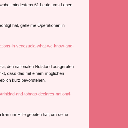
n, wobei mindestens 61 Leute ums Leben
chtigt hat, geheime Operationen in
ations-in-venezuela-what-we-know-and-
ela, den nationalen Notstand ausgerufen
enkt, dass das mit einem möglichen
geblich kurz bevorstehen.
trinidad-and-tobago-declares-national-
 Iran um Hilfe gebeten hat, um seine