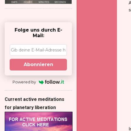
A
s
Folge uns durch E-
Mail:
Abonnieren
Powered by
Current active meditations
for planetary liberation
I