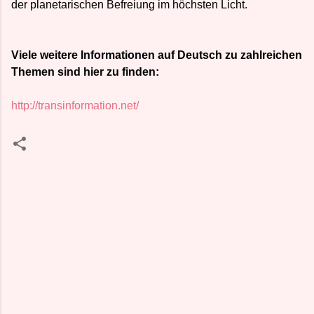
der planetarischen Befreiung im höchsten Licht.
Viele weitere Informationen auf Deutsch zu zahlreichen
Themen sind hier zu finden:
http://transinformation.net/
K
o
m
m
e
n
t