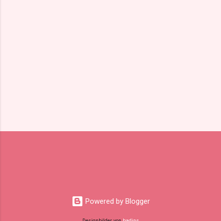
a
r
e
Powered by Blogger
Designbilder von
badins