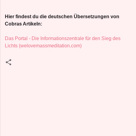
Hier findest du die deutschen Übersetzungen von
Cobras Artikeln:
Das Portal - Die Informationszentrale für den Sieg des
Lichts (welovemassmeditation.com)
K
o
m
m
e
n
t