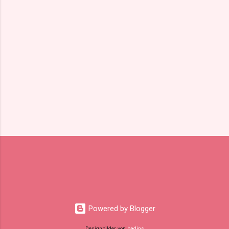
a
r
e
Powered by Blogger
Designbilder von
badins