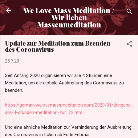
Direkt zum Hauptbereich
We Love Mass Meditation /
Wir lieben
Massenmeditation
Update zur Meditation zum Beenden
des Coronavirus
25.7.20
Seit Anfang 2020 organisieren wir alle 4 Stunden eine
Meditation, um die globale Ausbreitung des Coronavirus zu
beenden.
https://german.welovemassmeditation.com/2020/01/dringend-
alle-4-stunden-meditation-zur_22.html
Und eine ähnliche Meditation zur Verhinderung der Ausbreitung
des Coronavirus in Italien ab Ende Februar.