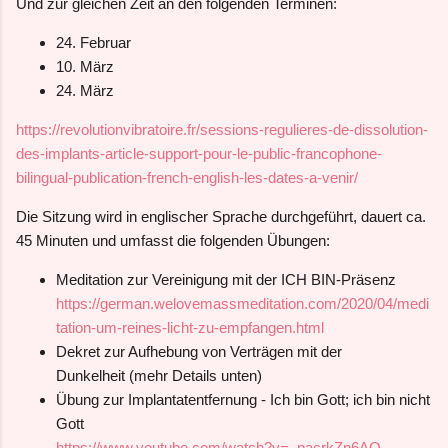
Und zur gleichen Zeit an den folgenden Terminen:
24. Februar
10. März
24. März
https://revolutionvibratoire.fr/sessions-regulieres-de-dissolution-
des-implants-article-support-pour-le-public-francophone-
bilingual-publication-french-english-les-dates-a-venir/
Die Sitzung
wird in englischer Sprache durchgeführt,
dauert ca.
45 Minuten
und umfasst die folgenden Übungen:
Meditation zur Vereinigung mit der ICH BIN-Präsenz
https://german.welovemassmeditation.com/2020/04/medi
tation-um-reines-licht-zu-empfangen.html
Dekret zur Aufhebung von Verträgen mit der
Dunkelheit
(mehr Details unten)
Übung zur Implantatentfernung - Ich bin Gott; ich bin nicht
Gott
https://www.youtube.com/watch?v=_pacrkZn6AQ