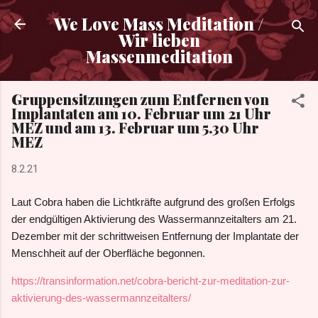
Direkt zum Hauptbereich
We Love Mass Meditation /
Wir lieben
Massenmeditation
Gruppensitzungen zum Entfernen von
Implantaten am 10. Februar um 21 Uhr
MEZ und am 13. Februar um 5.30 Uhr
MEZ
8.2.21
Laut Cobra haben die Lichtkräfte aufgrund des großen Erfolgs
der endgültigen Aktivierung des Wassermannzeitalters am 21.
Dezember mit der schrittweisen Entfernung der Implantate der
Menschheit auf der Oberfläche begonnen.
https://transinformation.net/cobra-bericht-zur-meditation-zur-
aktivierung-des-wassermannzeitalters/