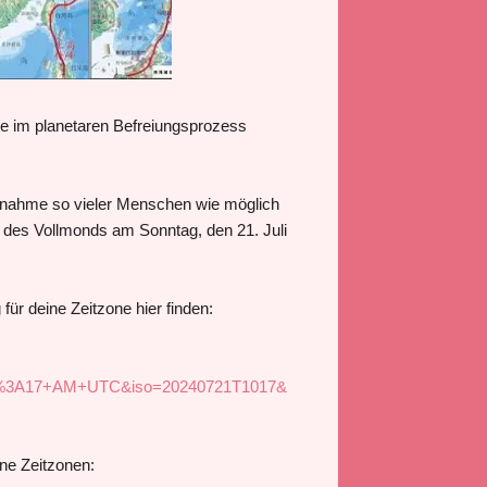
lle im planetaren Befreiungsprozess
eilnahme so vieler Menschen wie möglich
 des Vollmonds am Sonntag, den 21. Juli
für deine Zeitzone hier finden:
10%3A17+AM+UTC&iso=20240721T1017&
ene Zeitzonen: