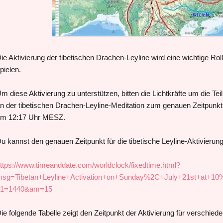
ie Aktivierung der tibetischen Drachen-Leyline wird eine wichtige Ro
pielen.
m diese Aktivierung zu unterstützen, bitten die Lichtkräfte um die T
n der tibetischen Drachen-Leyline-Meditation zum genauen Zeitpunkt
m 12:17 Uhr MESZ.
u kannst den genauen Zeitpunkt für die tibetische Leyline-Aktivierung 
ttps://www.timeanddate.com/worldclock/fixedtime.html?
sg=Tibetan+Leyline+Activation+on+Sunday%2C+July+21st+at+
p1=1440&am=15
ie folgende Tabelle zeigt den Zeitpunkt der Aktivierung für verschied