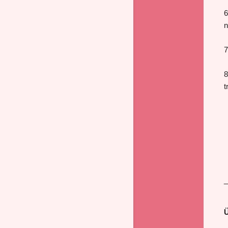
6
n
7
8
t
_
Ü