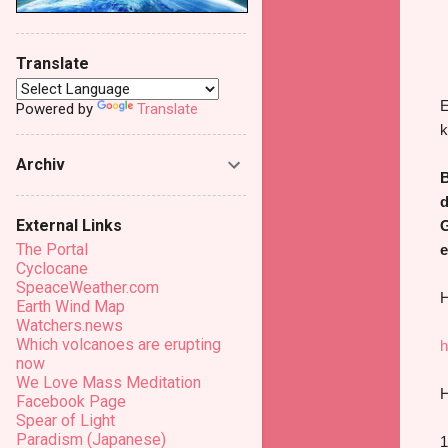
Translate
E
Powered by
Translate
k
Archiv
B
d
External Links
G
The Portal
e
Cyclocane
SpeaceWeather.com
H
Earth Wind Map
Watchers.news
Which volcanoes are erupting
h
now
We Love Mass Meditation
H
Facebook Page
Spear of Light
Paradism (Japanese)
1