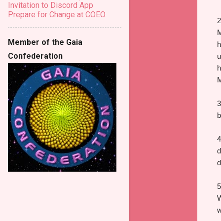
Invitation to Discord App
Prepare for Change at COEO
2
M
Member of the Gaia
h
Confederation
u
h
M
3
b
4
d
d
5
W
w