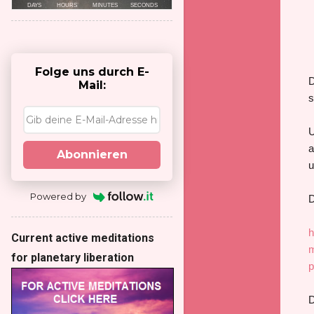
Folge uns durch E-
D
Mail:
s
U
a
Abonnieren
u
Powered by
D
h
Current active meditations
m
for planetary liberation
D