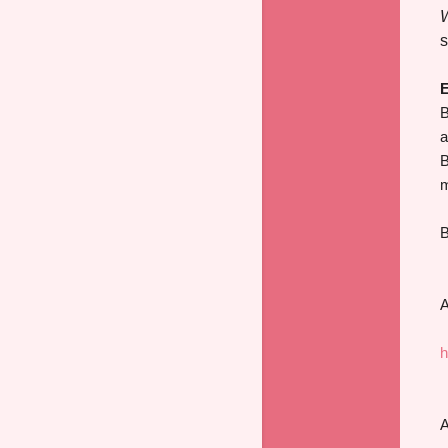
W
s
E
B
a
B
m
B
A
h
A