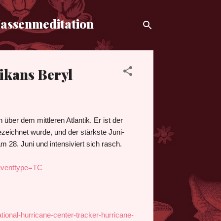
Massenmeditation
ikans Beryl
 über dem mittleren Atlantik. Er ist der
gezeichnet wurde, und der stärkste Juni-
 28. Juni und intensiviert sich rasch.
eventtype=TC
ional-hurricane-center-tracker-hurricane-