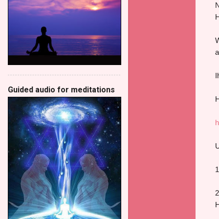
N
H
W
a
I
Guided audio for meditations
H
h
U
1
2
H