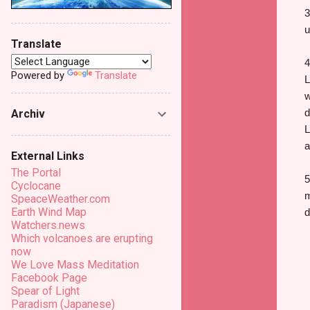
3
u
Translate
4
Powered by
Translate
L
w
d
Archiv
L
a
External Links
The Portal
5
Cyclocane
m
SpeaceWeather.com
Earth Wind Map
d
Watchers.news
Which volcanoes are erupting
now
We Love Mass Meditation
Facebook Page
Spear of Light
Paradism (Japanese)