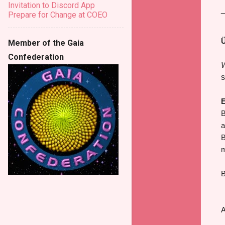
Invitation to Discord App
_
Prepare for Change at COEO
Ü
Member of the Gaia
Confederation
W
s
E
B
a
B
m
B
A