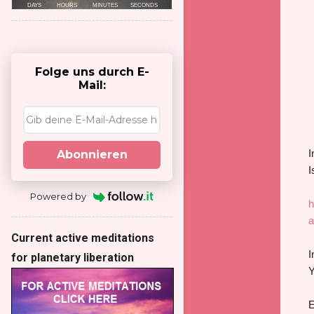
Folge uns durch E-
Mail:
I
Abonnieren
I
Powered by
h
a
Current active meditations
I
for planetary liberation
Y
E