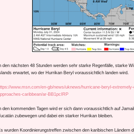
n den nächsten 48 Stunden werden sehr starke Regenfälle, starke W
slands erwartet, wo der Hurrikan Beryl voraussichtlich landen wird.
ttps://www.msn.com/en-gb/news/uknews/hurricane-beryl-extremely-
pproaches-caribbean/ar-BB1pcIRP
n den kommenden Tagen wird er sich dann voraussichtlich auf Jamai
ucatán zubewegen und dabei ein starker Hurrikan bleiben.
s wurden Koordinierungstreffen zwischen den karibischen Ländern d