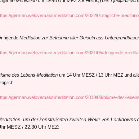
ägliche
Meditation
um 19:45 Uhr MEZ
zur Heilung des Ljubljana-Wirb
ttps://german.welovemassmeditation.com/2022/01/tagliche-meditati
ringende
Meditation zur Befreiung aller Geiseln aus Untergrundbase
ttps://german.welovemassmeditation.com/2021/05/dringende-meditati
lume des Lebens-Meditation
um 14 Uhr MESZ / 13 Uhr MEZ und alle 4
öglich:
ttps://german.welovemassmeditation.com/2019/09/blume-des-lebens-m
editation, um der konstruierten zweiten Welle von Lockdowns
hr MESZ / 22.30 Uhr MEZ: