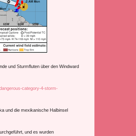
inde und Sturmfluten über den Windward
dangerous-category-4-storm-
ka und die mexikanische Halbinsel
urchgeführt, und es wurden