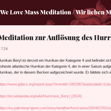
Direkt zum Hauptbereich
We Love Mass Meditation / Wir lieben 
Meditation zur Auflösung des Hurr
.7.24
urrikan Beryl ist derzeit ein Hurrikan der Kategorie 4 und befindet sich
rüheste atlantische Hurrikan der Kategorie 4, der in einer Saison auf
urrikan, der in diesem Becken aufgezeichnet wurde. Er bildete sich am
ttps://www.gdacs.org/report.aspx?eventid=1001067&episodeid=11&
ttps://en.wikipedia.org/wiki/Hurricane_Beryl_(2024)
ttps://eu.palmbeachpost.com/story/weather/hurricanes/2024/07/01/nat