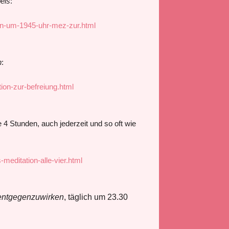
els
:
on-um-1945-uhr-mez-zur.html
n
:
on-zur-befreiung.html
 Stunden, auch jederzeit und so oft wie
editation-alle-vier.html
 entgegenzuwirken
, täglich um 23.30