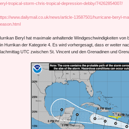
eryl-tropical-storm-chris-tropical-depression-debby/74262854007/
ttps://www.dailymail.co.uk/news/article-13587501/hurricane-beryl-m
eason.html
urrikan Beryl hat maximale anhaltende Windgeschwindigkeiten von b
in Hurrikan der Kategorie 4. Es wird vorhergesagt, dass er weiter na
achmittag UTC zwischen St. Vincent und den Grenadinen und Grena