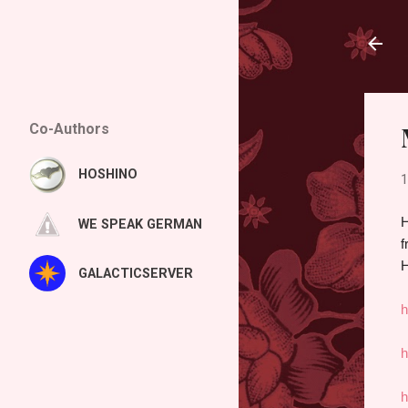
Co-Authors
HOSHINO
1
H
WE SPEAK GERMAN
f
H
GALACTICSERVER
h
h
h