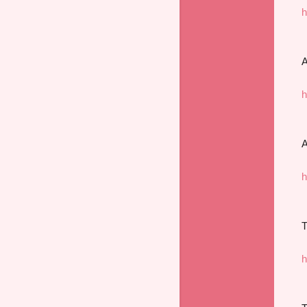
h
A
h
A
h
T
h