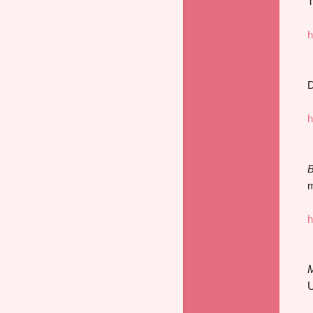
T
h
D
h
B
m
h
M
U