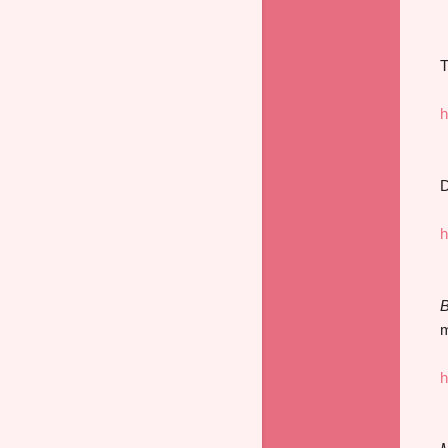
T
h
D
h
B
m
h