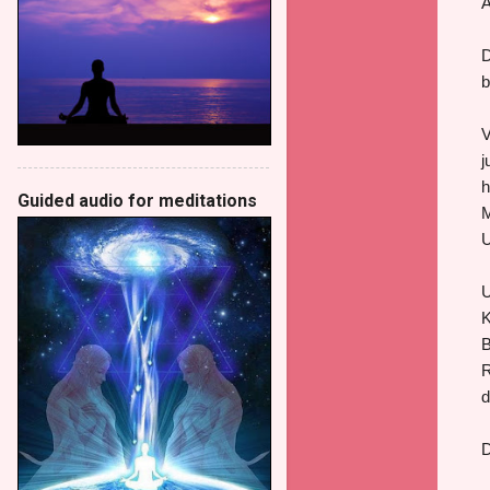
Ä
D
b
V
j
h
Guided audio for meditations
M
U
U
K
B
R
d
D