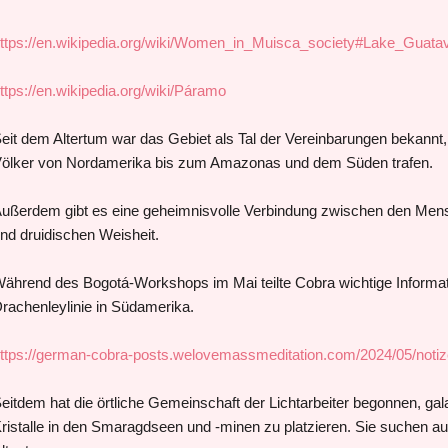
ttps://en.wikipedia.org/wiki/Women_in_Muisca_society#Lake_Guatav
ttps://en.wikipedia.org/wiki/Páramo
eit dem Altertum war das Gebiet als Tal der Vereinbarungen bekannt
ölker von Nordamerika bis zum Amazonas und dem Süden trafen.
ußerdem gibt es eine geheimnisvolle Verbindung zwischen den Mens
nd druidischen Weisheit.
ährend des Bogotá-Workshops im Mai teilte Cobra wichtige Informati
rachenleylinie in Südamerika.
ttps://german-cobra-posts.welovemassmeditation.com/2024/05/noti
eitdem hat die örtliche Gemeinschaft der Lichtarbeiter begonnen, ga
ristalle in den Smaragdseen und -minen zu platzieren. Sie suchen a