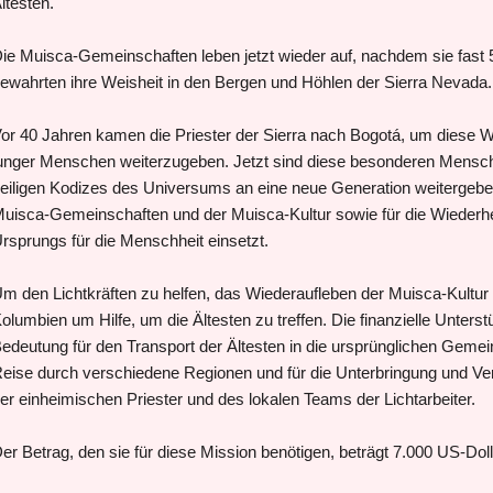
ltesten.
ie Muisca-Gemeinschaften leben jetzt wieder auf, nachdem sie fast 5
ewahrten ihre Weisheit in den Bergen und Höhlen der Sierra Nevada
or 40 Jahren kamen die Priester der Sierra nach Bogotá, um diese W
unger Menschen weiterzugeben. Jetzt sind diese besonderen Mensch
eiligen Kodizes des Universums an eine neue Generation weitergeben
uisca-Gemeinschaften und der Muisca-Kultur sowie für die Wiederhe
rsprungs für die Menschheit einsetzt.
m den Lichtkräften zu helfen, das Wiederaufleben der Muisca-Kultur zu
olumbien um Hilfe, um die Ältesten zu treffen. Die finanzielle Unter
edeutung für den Transport der Ältesten in die ursprünglichen Gemein
eise durch verschiedene Regionen und für die Unterbringung und Verp
er einheimischen Priester und des lokalen Teams der Lichtarbeiter.
er Betrag, den sie für diese Mission benötigen, beträgt 7.000 US-Doll