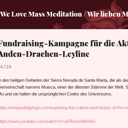
Direkt zum Hauptbereich
We Love Mass Meditation / Wir lieben 
Fundraising-Kampagne für die Akt
Anden-Drachen-Leyline
4.7.24
n den heiligen Gebieten der Sierra Nevada de Santa Marta, die als das
emeinschaft namens Muisca, einer der ältesten Stämme der Welt. Sie 
u und sie halten die ursprünglichen Codes des Universums.
ttps://arepasdelgringo.com/exploring-the-culture-and-history-of-the-
ttps://www.youtube.com/watch?v=uERsemNbRAU