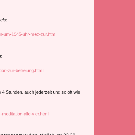
els
:
on-um-1945-uhr-mez-zur.html
n
:
on-zur-befreiung.html
 Stunden, auch jederzeit und so oft wie
editation-alle-vier.html