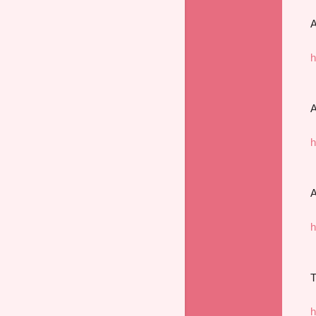
A
h
A
h
A
h
T
h