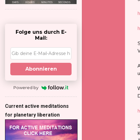
h
h
Folge uns durch E-
Mail:
S
V
A
Abonnieren
u
Powered by
W
D
Current active meditations
h
for planetary liberation
S
K