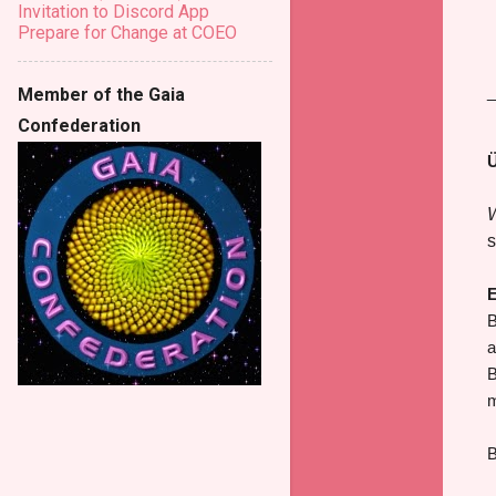
Invitation to Discord App
Prepare for Change at COEO
_
Member of the Gaia
Confederation
Ü
W
s
E
B
a
B
m
B