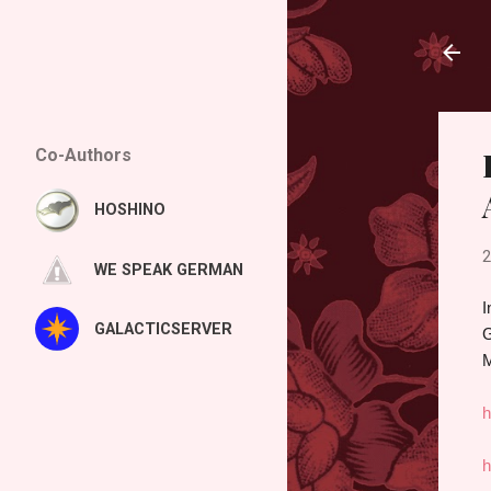
Co-Authors
HOSHINO
2
WE SPEAK GERMAN
I
GALACTICSERVER
G
M
h
h