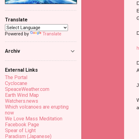
D
E
G
Translate
D
Powered by
Translate
h
Archiv
D
External Links
A
The Portal
Cyclocane
J
SpeaceWeather.com
Earth Wind Map
W
Watchers.news
Which volcanoes are erupting
a
now
We Love Mass Meditation
Facebook Page
Spear of Light
Paradism (Japanese)